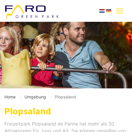
Home
Umgebung
Plopsaland
Plopsaland
Freizeitpark Plopsaland de Panne hat mehr als 50
Attraktionen für Jung und Alt. Sie können genieβen von