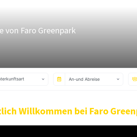
e von Faro Greenpark
terkunftsart
An-und Abreise
lich Willkommen bei Faro Gree