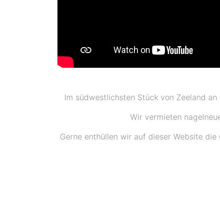
Im südwestlichsten Stück von Zeeland an 
Wir vermieten nagelneue
Gerne enthüllen wir auf dieser Website di