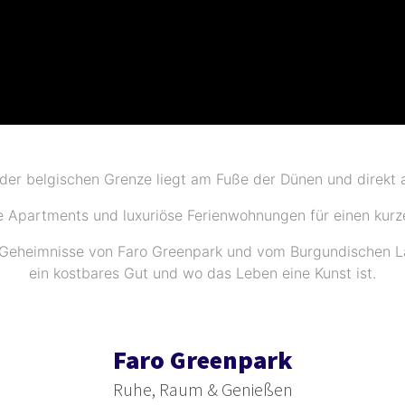
der belgischen Grenze liegt am Fuße der Dünen und direkt
 Apartments und luxuriöse Ferienwohnungen für einen kurz
e Geheimnisse von Faro Greenpark und vom Burgundischen Lan
ein kostbares Gut und wo das Leben eine Kunst ist.
Faro Greenpark
Ruhe, Raum & Genießen