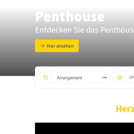
Penthouse
Entdecken Sie das Penthous
Hier ansehen
Un
Herz