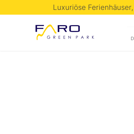
Luxuriöse Ferienhäuser,
D