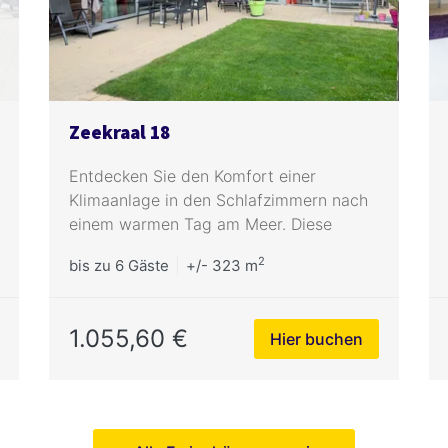
Zeekraal 18
Entdecken Sie den Komfort einer
Klimaanlage in den Schlafzimmern nach
einem warmen Tag am Meer. Diese
Wohnung bietet sehr viel Privatsphäre im
2
bis zu
6 Gäste
+/- 323 m
Garten.
1.055,60 €
Hier buchen