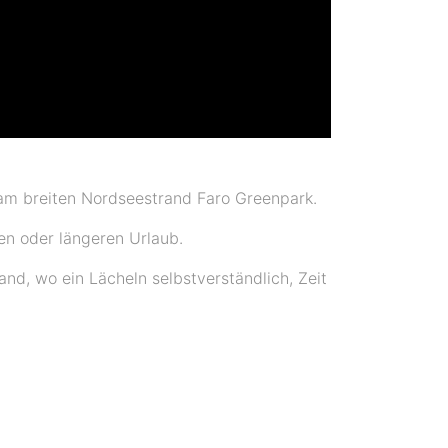
 am breiten Nordseestrand Faro Greenpark.
en oder längeren Urlaub.
d, wo ein Lächeln selbstverständlich, Zeit