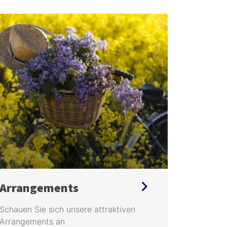
Arrangements
Virtue
Schauen Sie sich unsere attraktiven
Entdecke
Arrangements an
neuen vir