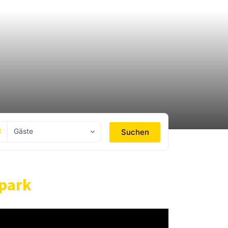
Gäste
Suchen
npark