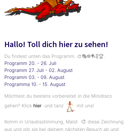
Hallo! Toll dich hier zu sehen!
Du findest unten das Programm. 🎨🎭⚽🏓🎖️🏆.
Programm 20. - 26. Juli
Programm 27. Juli - 02. August
Programm 03. - 09. August
Programma 10. - 15. August
Möchtest du bestens vorbereitet in die Minidisco
gehen? Klick
hier
und tanz
mit uns!
🎨
Komm in Urlaubsstimmung, Malst
diese Zeichnung
aus und gib sie bei deinem nächsten Besuch ab und